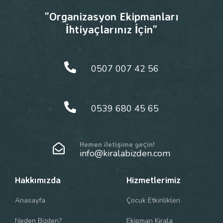
"Organizasyon Ekipmanları
İhtiyaçlarınız İçin"
0507 007 42 56
0539 680 45 65
Hemen iletişime geçin!
info@kiralabizden.com
Hakkımızda
Hizmetlerimiz
Anasayfa
Çocuk Etkinlikleri
Neden Bizden?
Ekipman Kirala