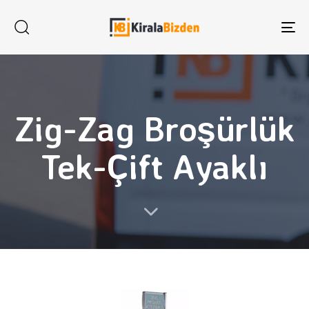
To
na
Zig-Zag Broşürlük
Tek-Çift Ayaklı