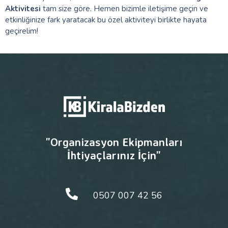
Aktivitesi
tam size göre. Hemen bizimle iletişime geçin ve
etkinliğinize fark yaratacak bu özel aktiviteyi birlikte hayata
geçirelim!
"Organizasyon Ekipmanları
İhtiyaçlarınız İçin"
0507 007 42 56