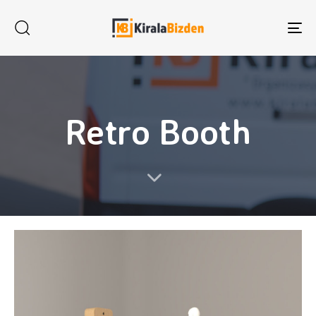
To
na
Retro Booth