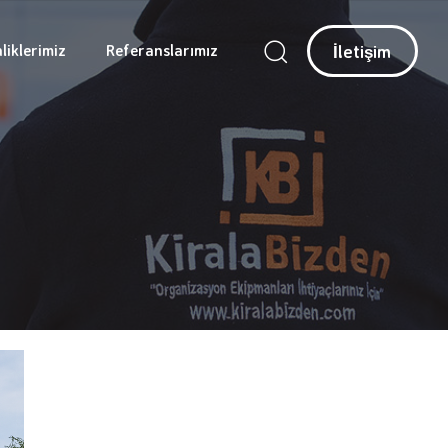
İ
l
e
t
i
ş
i
m
liklerimiz
Referanslarımız