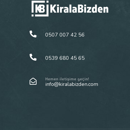
0507 007 42 56
0539 680 45 65
Hemen iletişime geçin!
info@kiralabizden.com